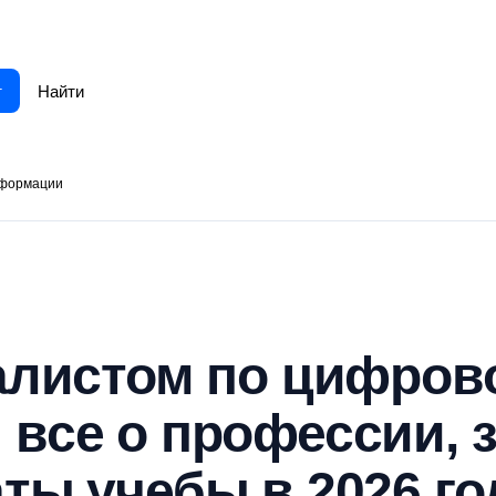
г
сформации
иалистом по цифров
все о профессии, з
ты учебы в 2026 го