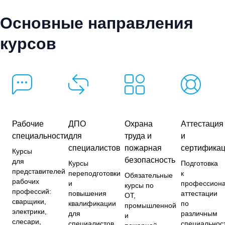
Основные направления
курсов
Рабочие
ДПО
Охрана
Аттестация
специальности
для
труда и
и
специалистов
пожарная
сертифика
Курсы
безопасность
для
Курсы
Подготовка
представителей
переподготовки
к
Обязательные
рабочих
и
профессион
курсы по
профессий:
повышения
аттестации
ОТ,
сварщики,
квалификации
по
промышленной
электрики,
для
различным
и
слесари,
специалистов
специальнос