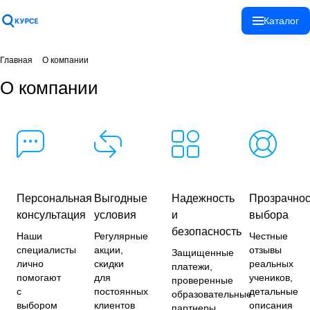
Спасибо!
Каталог
Ваше сообщение
отправлено!
Главная
О компании
О компании
Закрыть
Персональная
Выгодные
Надежность
Прозрачнос
консультация
условия
и
выбора
безопасность
Наши
Регулярные
Честные
специалисты
акции,
отзывы
Защищенные
лично
скидки
реальных
платежи,
помогают
для
учеников,
проверенные
с
постоянных
детальные
образовательные
выбором
клиентов
описания
партнеры