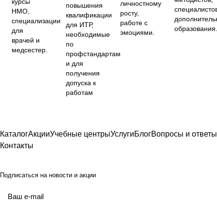
курсы
личностному
повышения
специалисто
НМО,
росту,
квалификации
дополнитель
специализации
работе с
для ИТР,
образования
для
эмоциями.
необходимые
врачей и
по
медсестер.
профстандартам
и для
получения
допуска к
работам
Каталог
Акции
Учебные центры
Услуги
Блог
Вопросы и ответы
Контакты
Подписаться
на новости и акции