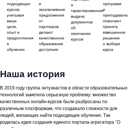
подходящих
и
программ
и
курсов,
эксклюзивные
и
гарантированная
учитывая
предложения
преподавате
выдача
ваши
от
помогают
документов
цели,
партнеров
принять
об
опыт и
делают
взвешенное
окончании
предпочтения
качественное
решение
курсов
в
образование
о выборе
обучении
доступнее
курса
Наша история
В 2019 году группа энтузиастов в области образовательных
технологий заметила серьезную проблему: множество
качественных онлайн-курсов были разбросаны по
различным платформам, что создавало сложности для
людей, желающих найти подходящее обучение. Так
родилась идея создания единого портала-агрегатора "О