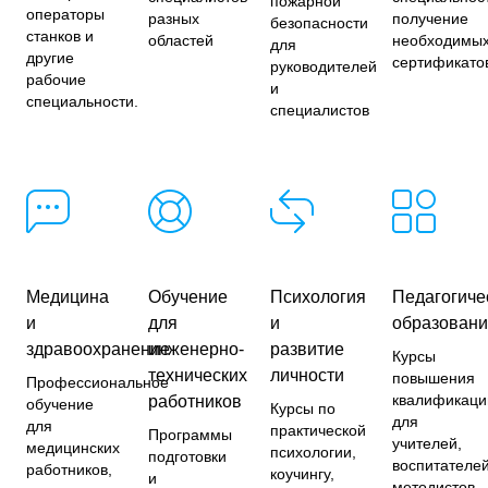
пожарной
операторы
разных
получение
безопасности
станков и
областей
необходимы
для
другие
сертификато
руководителей
рабочие
и
специальности.
специалистов
Медицина
Обучение
Психология
Педагогиче
и
для
и
образован
здравоохранение
инженерно-
развитие
Курсы
технических
личности
повышения
Профессиональное
квалификаци
работников
обучение
Курсы по
для
для
практической
Программы
учителей,
медицинских
психологии,
подготовки
воспитателей
работников,
коучингу,
и
методистов,