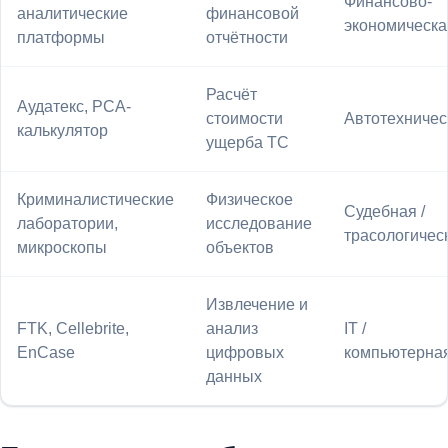
Финансово-
аналитические
финансовой
экономическа
платформы
отчётности
Расчёт
Аудатекс, РСА-
стоимости
Автотехничес
калькулятор
ущерба ТС
Криминалистические
Физическое
Судебная /
лаборатории,
исследование
трасологичес
микроскопы
объектов
Извлечение и
FTK, Cellebrite,
анализ
IT /
EnCase
цифровых
компьютерна
данных