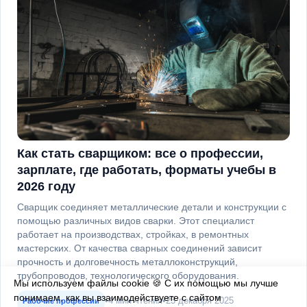
Как стать сварщиком: все о профессии,
зарплате, где работать, форматы учебы в
2026 году
Сварщик соединяет металлические детали и конструкции с
помощью различных видов сварки. Этот специалист
работает на производствах, стройках, в ремонтных
мастерских. От качества сварных соединений зависит
прочность и долговечность металлоконструкций,
трубопроводов, технологического оборудования.
Мы используем файлы
cookie
🍪 С их помощью мы лучше
понимаем, как вы взаимодействуете с сайтом
•
4 мин чтения
•
23 декабря 2025
Рабочие профессии