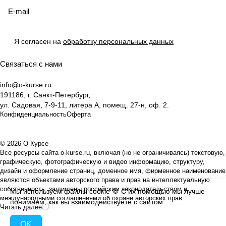
Я согласен на
обработку персональных данных
Связаться с нами
info@o-kurse.ru
191186, г. Санкт-Петербург,
ул. Садовая, 7-9-11, литера А, помещ. 27-н, оф. 2.
Конфиденциальность
Оферта
© 2026 О Курсе
Все ресурсы сайта o-kurse.ru, включая (но не ограничиваясь) текстовую,
графическую, фотографическую и видео информацию, структуру,
дизайн и оформление страниц, доменное имя, фирменное наименование
являются объектами авторского права и прав на интеллектуальную
собственность, защищены российским законодательством и
Мы используем файлы
cookie
🍪 С их помощью мы лучше
международными соглашениями об охране авторских прав.
понимаем, как вы взаимодействуете с сайтом
Читать далее
OK