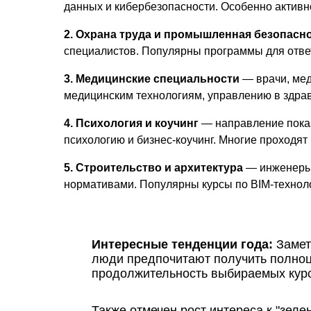
данных и кибербезопасности. Особенно активн
2. Охрана труда и промышленная безопасн
специалистов. Популярны программы для ответ
3. Медицинские специальности
— врачи, мед
медицинским технологиям, управлению в здра
4. Психология и коучинг
— направление показ
психологию и бизнес-коучинг. Многие проходя
5. Строительство и архитектура
— инженеры,
нормативами. Популярны курсы по BIM-технол
Интересные тенденции года:
Замет
люди предпочитают получить полноц
продолжительность выбираемых курсо
Также отмечен рост интереса к "зел