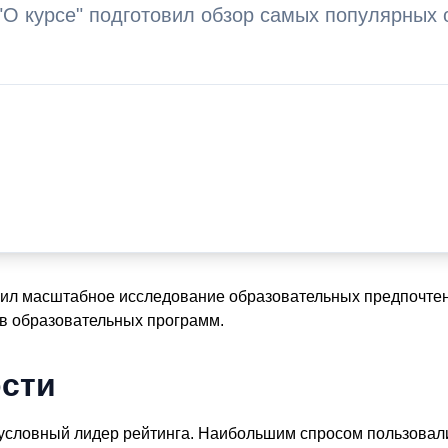
"О курсе" подготовил обзор самых популярных
Спасибо!
Ваше сообщение отправлено!
Закрыть
шил масштабное исследование образовательных предпочтени
ов образовательных программ.
сти
словный лидер рейтинга. Наибольшим спросом пользовалис