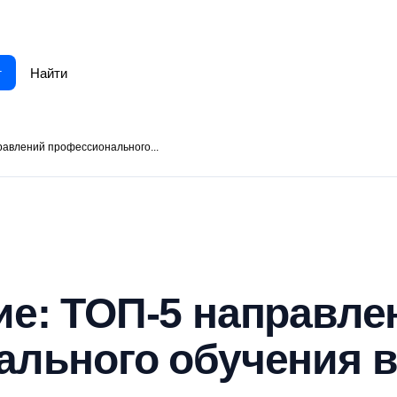
г
равлений профессионального...
е: ТОП-5 направле
льного обучения в 