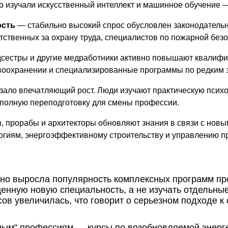
о изучали искусственный интеллект и машинное обучение 
ость
— стабильно высокий спрос обусловлен законодатель
ственных за охрану труда, специалистов по пожарной безо
сестры и другие медработники активно повышают квалифи
воохранении и специализированные программы по редким 
ало впечатляющий рост. Люди изучают практическую психо
т полную переподготовку для смены профессии.
 прорабы и архитекторы обновляют знания в связи с новы
огиям, энергоэффективному строительству и управлению п
но выросла популярность комплексных программ п
енную новую специальность, а не изучать отдельны
в увеличилась, что говорит о серьезном подходе к
еным" профессиям — курсы по возобновляемой энерг