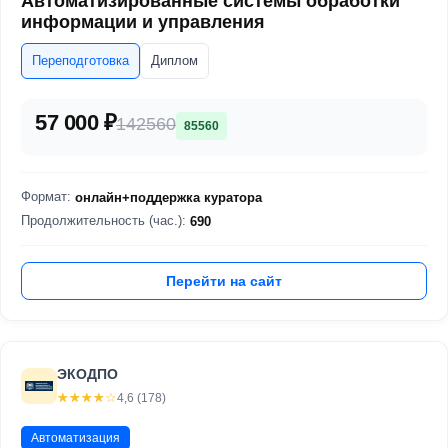
Автоматизированные системы обработки
информации и управления
Переподготовка
Диплом
57 000 ₽
142560
85560
Формат:
онлайн+поддержка куратора
Продолжительность (час.):
690
Перейти на сайт
ЭКОДПО
☆☆☆☆☆
★★★★★
4,6 (178)
Автоматизация