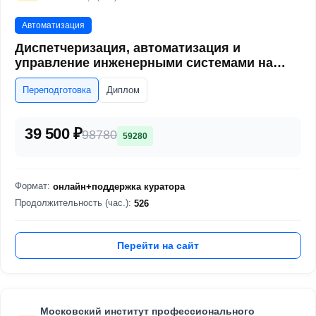
Автоматизация
Диспетчеризация, автоматизация и
управление инженерными системами на
объектах повышенного уровня
Переподготовка
Диплом
ответственности
39 500 ₽
98780
59280
Формат:
онлайн+поддержка куратора
Продолжительность (час.):
526
Перейти на сайт
Московский институт профессионального