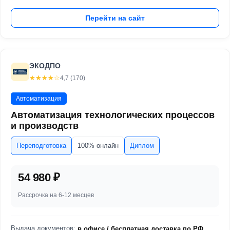
Перейти на сайт
ЭКОДПО
☆☆☆☆☆
★★★★★
4,7 (170)
Автоматизация
Автоматизация технологических процессов
и производств
Переподготовка
100% онлайн
Диплом
54 980 ₽
Рассрочка на 6-12 месцев
Выдача документов:
в офисе / бесплатная доставка по РФ