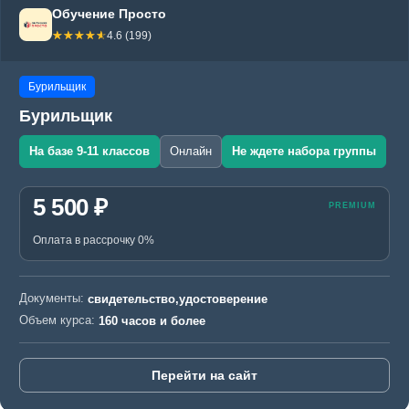
Обучение Просто
☆☆☆☆☆
★★★★★
4.6 (199)
Бурильщик
Бурильщик
На базе 9-11 классов
Онлайн
Не ждете набора группы
5 500 ₽
Оплата в рассрочку 0%
Документы:
свидетельство,удостоверение
Объем курса:
160 часов и более
Перейти на сайт