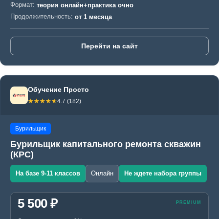
Формат:
теория онлайн+практика очно
Продолжительность:
от 1 месяца
Перейти на сайт
Обучение Просто
☆☆☆☆☆
★★★★★
4.7 (182)
Бурильщик
Бурильщик капитального ремонта скважин
(КРС)
На базе 9-11 классов
Онлайн
Не ждете набора группы
5 500 ₽