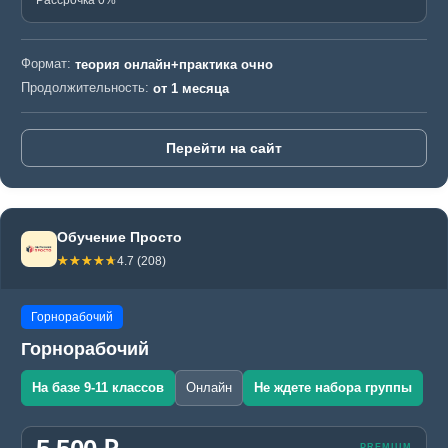
Рассрочка 0%
Формат:
теория онлайн+практика очно
Продолжительность:
от 1 месяца
Перейти на сайт
Обучение Просто
☆☆☆☆☆
★★★★★
4.7 (208)
Горнорабочий
Горнорабочий
На базе 9-11 классов
Онлайн
Не ждете набора группы