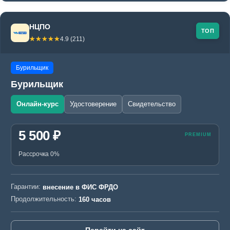
НЦПО
ТОП
☆☆☆☆☆
★★★★★
4.9 (211)
Бурильщик
Бурильщик
Онлайн-курс
Удостоверение
Свидетельство
5 500 ₽
Рассрочка 0%
Гарантии:
внесение в ФИС ФРДО
Продолжительность:
160 часов