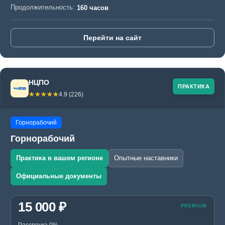
Продолжительность:
160 часов
Перейти на сайт
НЦПО
ПРАКТИКА
☆☆☆☆☆
★★★★★
4.9 (226)
Горнорабочий
Горнорабочий
Практика в вашем регионе
Опытные наставники
Официальные документы
15 000 ₽