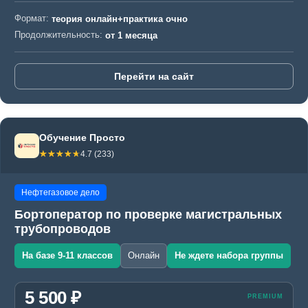
Формат:
теория онлайн+практика очно
Продолжительность:
от 1 месяца
Перейти на сайт
Обучение Просто
☆☆☆☆☆
★★★★★
4.7 (233)
Нефтегазовое дело
Бортоператор по проверке магистральных
трубопроводов
На базе 9-11 классов
Онлайн
Не ждете набора группы
5 500 ₽