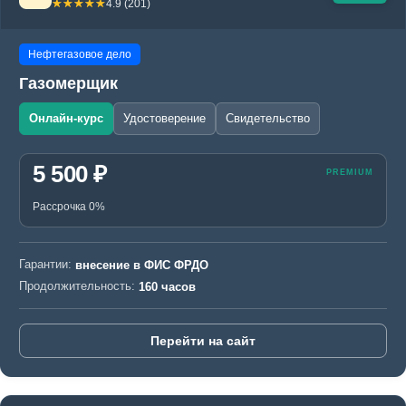
☆☆☆☆☆
★★★★★
4.9 (201)
Нефтегазовое дело
Газомерщик
Онлайн-курс
Удостоверение
Свидетельство
5 500 ₽
Рассрочка 0%
Гарантии:
внесение в ФИС ФРДО
Продолжительность:
160 часов
Перейти на сайт