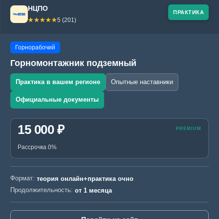
НЦПО
ПРАКТИКА
☆☆☆☆☆
★★★★★
5 (201)
Горнорабочий
Горномонтажник подземный
Практика в вашем регионе
Опытные наставники
Официальные документы
15 000 ₽
Рассрочка 0%
Формат:
теория онлайн+практика очно
Продолжительность:
от 1 месяца