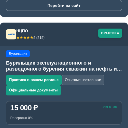
Перейти на сайт
НЦПО
ПРАКТИКА
☆☆☆☆☆
★★★★★
5 (215)
Бурильщик
Бурильщик эксплуатационного и
разведочного бурения скважин на нефть и
газ (ЭРБС)
Практика в вашем регионе
Опытные наставники
Официальные документы
15 000 ₽
Рассрочка 0%