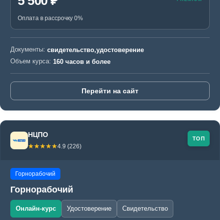
5 500 ₽
Оплата в рассрочку 0%
Документы:
свидетельство,удостоверение
Объем курса:
160 часов и более
Перейти на сайт
НЦПО
ТОП
☆☆☆☆☆
★★★★★
4.9 (226)
Горнорабочий
Горнорабочий
Онлайн-курс
Удостоверение
Свидетельство