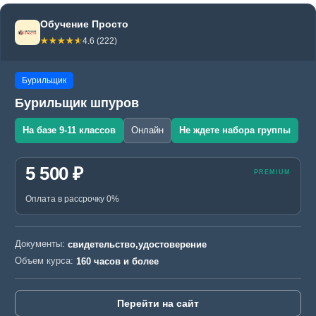
Обучение Просто
☆☆☆☆☆
★★★★★
4.6 (222)
Бурильщик
Бурильщик шпуров
На базе 9-11 классов
Онлайн
Не ждете набора группы
5 500 ₽
Оплата в рассрочку 0%
Документы:
свидетельство,удостоверение
Объем курса:
160 часов и более
Перейти на сайт