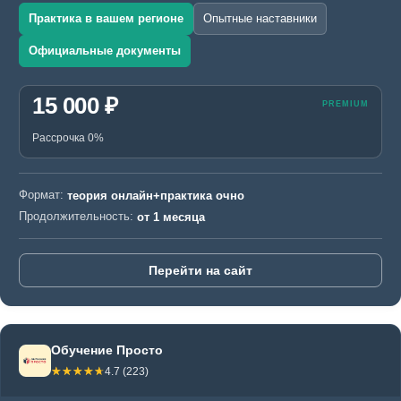
Практика в вашем регионе
Опытные наставники
Официальные документы
15 000 ₽
Рассрочка 0%
Формат:
теория онлайн+практика очно
Продолжительность:
от 1 месяца
Перейти на сайт
Обучение Просто
☆☆☆☆☆
★★★★★
4.7 (223)