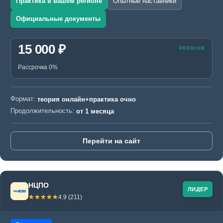
Практика в вашем регионе
Опытные наставники
Официальные документы
15 000 ₽
Рассрочка 0%
Формат:
теория онлайн+практика очно
Продолжительность:
от 1 месяца
Перейти на сайт
НЦПО
ЛИДЕР
☆☆☆☆☆
★★★★★
4.9 (211)