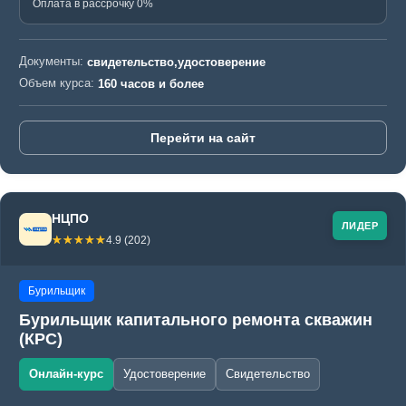
Оплата в рассрочку 0%
Документы:
свидетельство,удостоверение
Объем курса:
160 часов и более
Перейти на сайт
НЦПО
ЛИДЕР
☆☆☆☆☆
★★★★★
4.9 (202)
Бурильщик
Бурильщик капитального ремонта скважин
(КРС)
Онлайн-курс
Удостоверение
Свидетельство