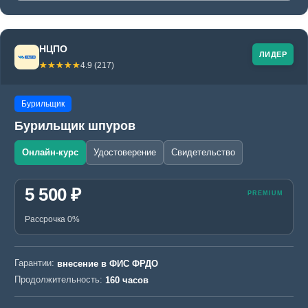
НЦПО
ЛИДЕР
☆☆☆☆☆
★★★★★
4.9 (217)
Бурильщик
Бурильщик шпуров
Онлайн-курс
Удостоверение
Свидетельство
5 500 ₽
Рассрочка 0%
Гарантии:
внесение в ФИС ФРДО
Продолжительность:
160 часов