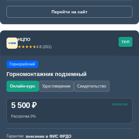
Перейти на сайт
НЦПО
ТОП
☆☆☆☆☆
★★★★★
4.8 (201)
Горнорабочий
Горномонтажник подземный
Онлайн-курс
Удостоверение
Свидетельство
5 500 ₽
Рассрочка 0%
Гарантии:
внесение в ФИС ФРДО