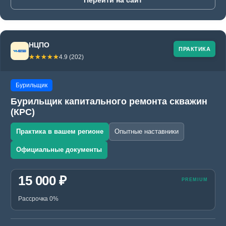
Перейти на сайт
НЦПО
ПРАКТИКА
☆☆☆☆☆
★★★★★
4.9 (202)
Бурильщик
Бурильщик капитального ремонта скважин
(КРС)
Практика в вашем регионе
Опытные наставники
Официальные документы
15 000 ₽
Рассрочка 0%