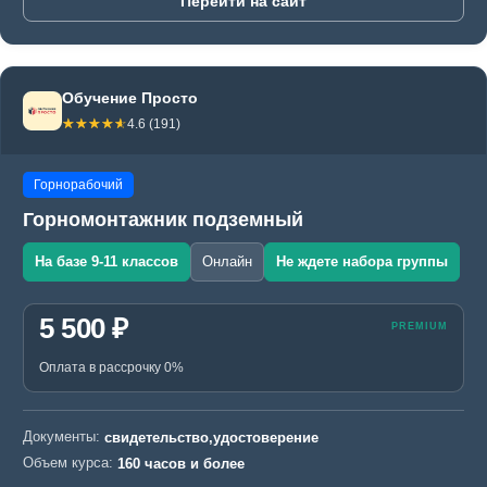
Перейти на сайт
Обучение Просто
☆☆☆☆☆
★★★★★
4.6 (191)
Горнорабочий
Горномонтажник подземный
На базе 9-11 классов
Онлайн
Не ждете набора группы
5 500 ₽
Оплата в рассрочку 0%
Документы:
свидетельство,удостоверение
Объем курса:
160 часов и более