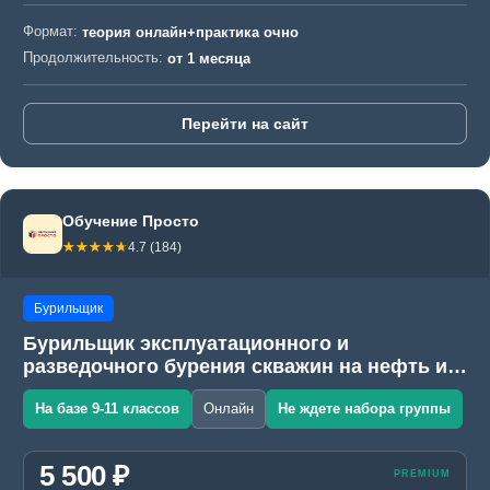
Формат:
теория онлайн+практика очно
Продолжительность:
от 1 месяца
Перейти на сайт
Обучение Просто
☆☆☆☆☆
★★★★★
4.7 (184)
Бурильщик
Бурильщик эксплуатационного и
разведочного бурения скважин на нефть и
газ (ЭРБС)
На базе 9-11 классов
Онлайн
Не ждете набора группы
5 500 ₽